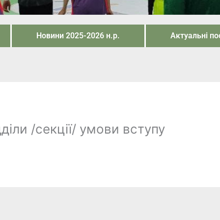
Новини 2025-2026 н.р.
Актуальні п
дділи /секції/ умови вступу